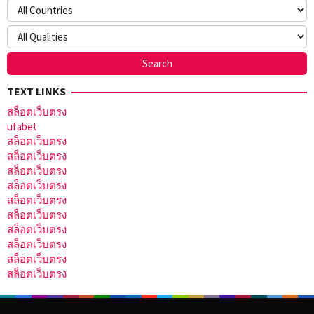
TEXT LINKS
สล็อตเว็บตรง
ufabet
สล็อตเว็บตรง
สล็อตเว็บตรง
สล็อตเว็บตรง
สล็อตเว็บตรง
สล็อตเว็บตรง
สล็อตเว็บตรง
สล็อตเว็บตรง
สล็อตเว็บตรง
สล็อตเว็บตรง
สล็อตเว็บตรง