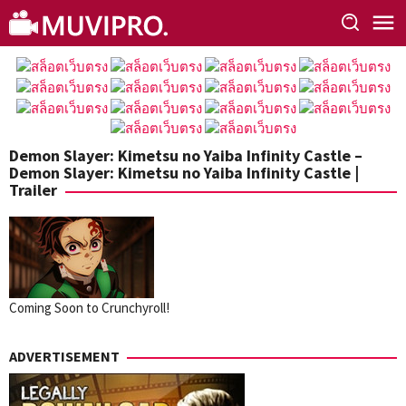
Skip
to
content
Demon Slayer: Kimetsu no Yaiba Infinity Castle –
Demon Slayer: Kimetsu no Yaiba Infinity Castle |
Trailer
Coming Soon to Crunchyroll!
ADVERTISEMENT