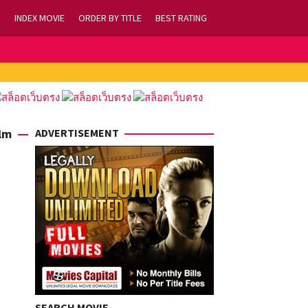
INDEX MOVIE
ORDER BY TITLE
BEST RATING
ilm
ADVERTISEMENT
SEARCH MOVIE