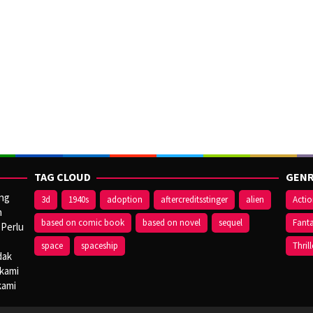
TAG CLOUD
GENR
ang
3d
1940s
adoption
aftercreditsstinger
alien
Acti
n
based on comic book
based on novel
sequel
Fant
 Perlu
space
spaceship
Thrill
dak
 kami
kami