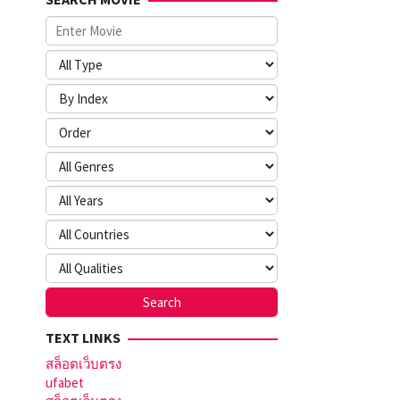
TEXT LINKS
สล็อตเว็บตรง
ufabet