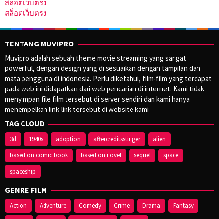
สล็อตเว็บตรง
สล็อตเว็บตรง
TENTANG MUVIPRO
Muvipro adalah sebuah theme movie streaming yang sangat
powerful, dengan design yang di sesuaikan dengan tampilan dan
mata pengguna di indonesia. Perlu diketahui, film-film yang terdapat
pada web ini didapatkan dari web pencarian di internet. Kami tidak
menyimpan file film tersebut di server sendiri dan kami hanya
menempelkan link-link tersebut di website kami
TAG CLOUD
3d
1940s
adoption
aftercreditsstinger
alien
based on comic book
based on novel
sequel
space
spaceship
GENRE FILM
Action
Adventure
Comedy
Crime
Drama
Fantasy