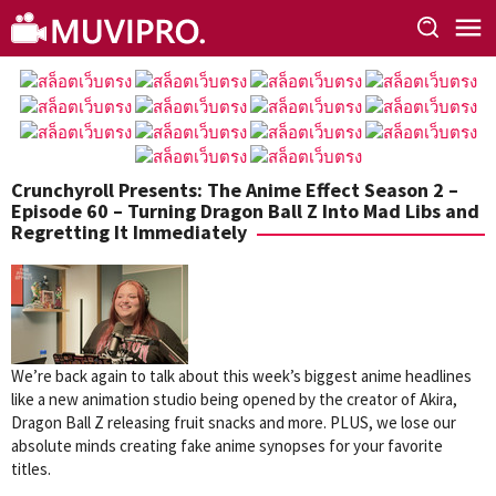
Skip
to
content
Crunchyroll Presents: The Anime Effect Season 2 –
Episode 60 – Turning Dragon Ball Z Into Mad Libs and
Regretting It Immediately
We’re back again to talk about this week’s biggest anime headlines
like a new animation studio being opened by the creator of Akira,
Dragon Ball Z releasing fruit snacks and more. PLUS, we lose our
absolute minds creating fake anime synopses for your favorite
titles.