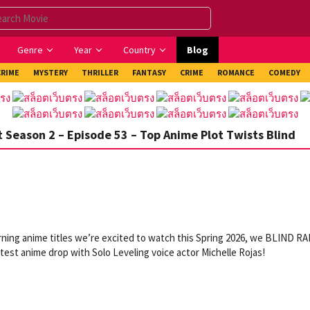
Genre
Year
Country
Blog
CRIME
MYSTERY
THRILLER
FANTASY
CRIME
ROMANCE
COMEDY
t Season 2 – Episode 53 – Top Anime Plot Twists Blind
urning anime titles we’re excited to watch this Spring 2026, we BLIND R
test anime drop with Solo Leveling voice actor Michelle Rojas!