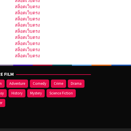
สล็อตเว็บตรง
สล็อตเว็บตรง
สล็อตเว็บตรง
สล็อตเว็บตรง
สล็อตเว็บตรง
สล็อตเว็บตรง
สล็อตเว็บตรง
สล็อตเว็บตรง
สล็อตเว็บตรง
สล็อตเว็บตรง
E FILM
on
Adventure
Comedy
Crime
Drama
asy
History
Mystery
Science Fiction
er