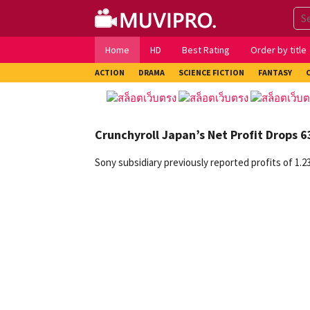
Skip
to
content
Home
HD
Best Rating
Order by title
ACTION
DRAMA
SCIENCE FICTION
FANTASY
Crunchyroll Japan’s Net Profit Drops 
Sony subsidiary previously reported profits of 1.239