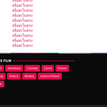
สล็อตเว็บตรง
สล็อตเว็บตรง
สล็อตเว็บตรง
สล็อตเว็บตรง
สล็อตเว็บตรง
สล็อตเว็บตรง
สล็อตเว็บตรง
สล็อตเว็บตรง
สล็อตเว็บตรง
สล็อตเว็บตรง
E FILM
on
Adventure
Comedy
Crime
Drama
asy
History
Mystery
Science Fiction
er