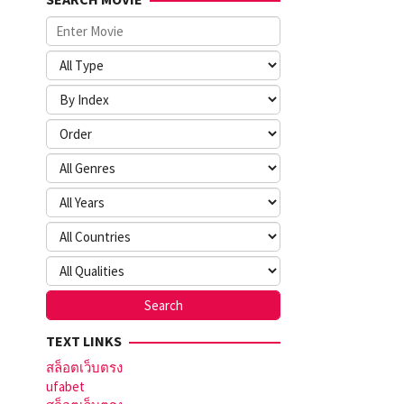
TEXT LINKS
สล็อตเว็บตรง
ufabet