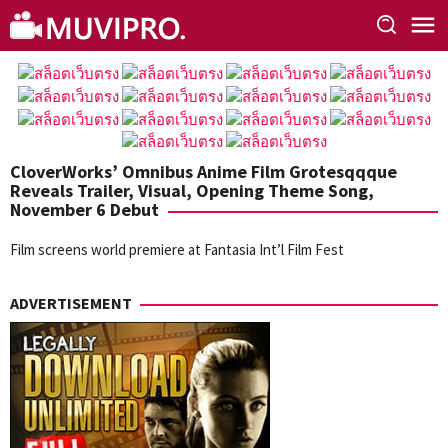
Skip
to
content
CloverWorks’ Omnibus Anime Film Grotesqqque
Reveals Trailer, Visual, Opening Theme Song,
November 6 Debut
Film screens world premiere at Fantasia Int’l Film Fest
ADVERTISEMENT