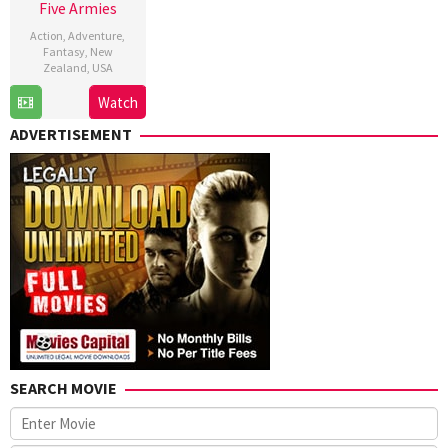
Five Armies
Action
,
Adventure
,
Fantasy
,
New
Zealand
,
USA
10
Peter
Watch
Dec
Jackson
ADVERTISEMENT
2014
SEARCH MOVIE