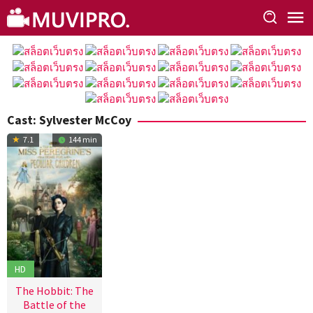
Skip
to
content
Cast:
Sylvester McCoy
7.1
144 min
HD
The Hobbit: The
Battle of the