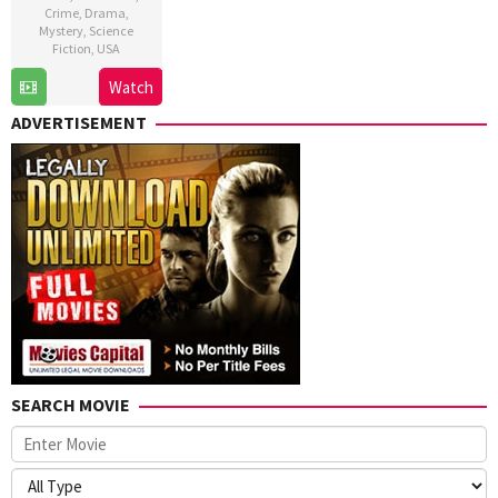
Crime
,
Drama
,
Mystery
,
Science
Fiction
,
USA
10
Andrew
Watch
Oct
Kreisberg
,
ADVERTISEMENT
2012
Greg
Berlanti
,
Marc
Guggenheim
SEARCH MOVIE