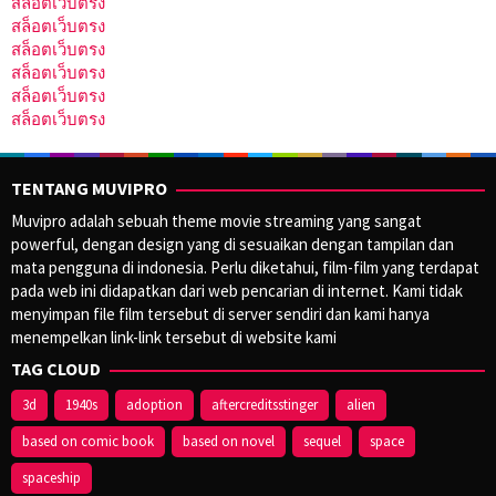
สล็อตเว็บตรง
สล็อตเว็บตรง
สล็อตเว็บตรง
สล็อตเว็บตรง
สล็อตเว็บตรง
สล็อตเว็บตรง
TENTANG MUVIPRO
Muvipro adalah sebuah theme movie streaming yang sangat
powerful, dengan design yang di sesuaikan dengan tampilan dan
mata pengguna di indonesia. Perlu diketahui, film-film yang terdapat
pada web ini didapatkan dari web pencarian di internet. Kami tidak
menyimpan file film tersebut di server sendiri dan kami hanya
menempelkan link-link tersebut di website kami
TAG CLOUD
3d
1940s
adoption
aftercreditsstinger
alien
based on comic book
based on novel
sequel
space
spaceship