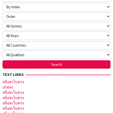
TEXT LINKS
สล็อตเว็บตรง
ufabet
สล็อตเว็บตรง
สล็อตเว็บตรง
สล็อตเว็บตรง
สล็อตเว็บตรง