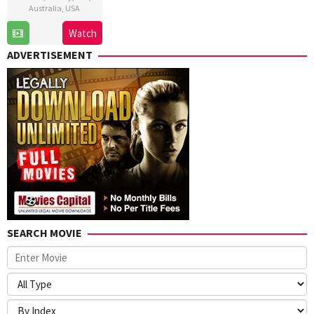
Australia
,
USA
4
Mel
Watch
Nov
Gibson
,
ADVERTISEMENT
2016
P.J.
Voeten
,
Sophie
Fabbri-
Jackson
SEARCH MOVIE