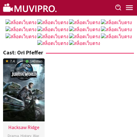
Skip
to
content
Cast:
Ori Pfeffer
7.4
140 min
Hacksaw Ridge
Drama
,
History
,
War
,