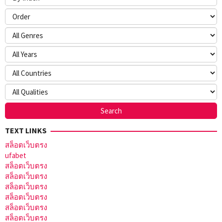
TEXT LINKS
สล็อตเว็บตรง
ufabet
สล็อตเว็บตรง
สล็อตเว็บตรง
สล็อตเว็บตรง
สล็อตเว็บตรง
สล็อตเว็บตรง
สล็อตเว็บตรง