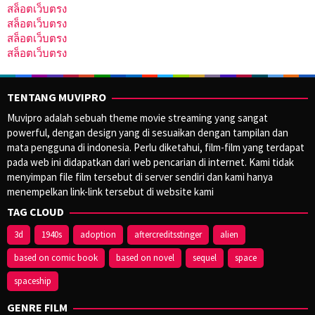
สล็อตเว็บตรง
สล็อตเว็บตรง
สล็อตเว็บตรง
สล็อตเว็บตรง
TENTANG MUVIPRO
Muvipro adalah sebuah theme movie streaming yang sangat
powerful, dengan design yang di sesuaikan dengan tampilan dan
mata pengguna di indonesia. Perlu diketahui, film-film yang terdapat
pada web ini didapatkan dari web pencarian di internet. Kami tidak
menyimpan file film tersebut di server sendiri dan kami hanya
menempelkan link-link tersebut di website kami
TAG CLOUD
3d
1940s
adoption
aftercreditsstinger
alien
based on comic book
based on novel
sequel
space
spaceship
GENRE FILM