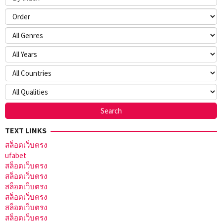
TEXT LINKS
สล็อตเว็บตรง
ufabet
สล็อตเว็บตรง
สล็อตเว็บตรง
สล็อตเว็บตรง
สล็อตเว็บตรง
สล็อตเว็บตรง
สล็อตเว็บตรง