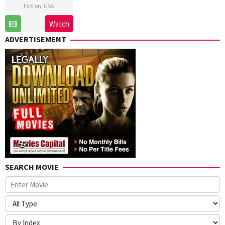
Fiction
,
USA
10
Denis
Watch
Nov
Villeneuve
,
ADVERTISEMENT
2016
Donald
Sparks
SEARCH MOVIE