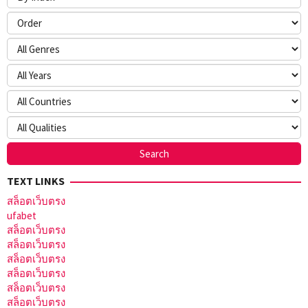
TEXT LINKS
สล็อตเว็บตรง
ufabet
สล็อตเว็บตรง
สล็อตเว็บตรง
สล็อตเว็บตรง
สล็อตเว็บตรง
สล็อตเว็บตรง
สล็อตเว็บตรง