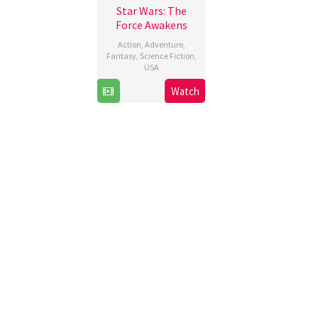
Star Wars: The
Force Awakens
Action
,
Adventure
,
Fantasy
,
Science Fiction
,
USA
15
J.J.
Watch
Dec
Abrams
2015