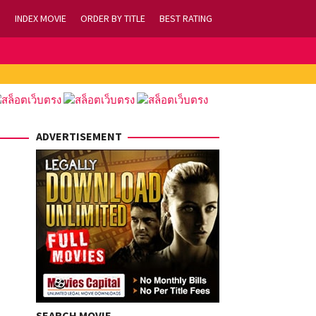
INDEX MOVIE
ORDER BY TITLE
BEST RATING
ADVERTISEMENT
SEARCH MOVIE