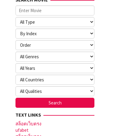
TEXT LINKS
สล็อตเว็บตรง
ufabet