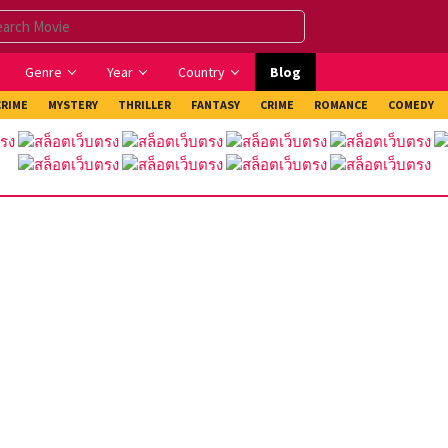
Genre
Year
Country
Blog
CRIME
MYSTERY
THRILLER
FANTASY
CRIME
ROMANCE
COMEDY