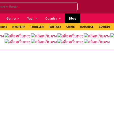
Genre
Year
Country
Blog
CRIME
MYSTERY
THRILLER
FANTASY
CRIME
ROMANCE
COMEDY