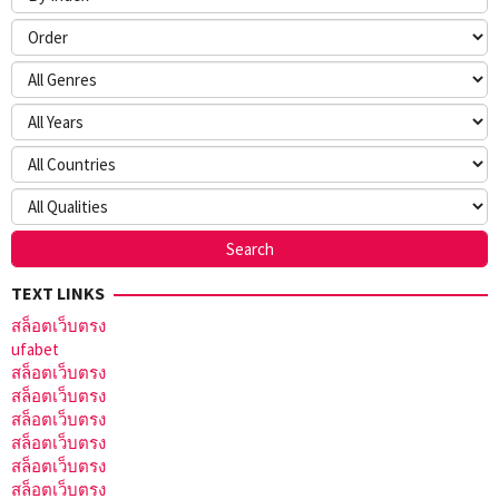
TEXT LINKS
สล็อตเว็บตรง
ufabet
สล็อตเว็บตรง
สล็อตเว็บตรง
สล็อตเว็บตรง
สล็อตเว็บตรง
สล็อตเว็บตรง
สล็อตเว็บตรง