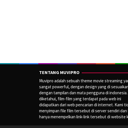
TENTANG MUVIPRO
Muvipro adalah sebuah theme movie streaming y
sangat powerful, dengan design yang di sesuaika
dengan tampilan dan mata pengguna di indonesia.
diketahui, film-film yang terdapat pada web ini
didapatkan dari web pencarian di internet. Kami ti
menyimpan file film tersebut di server sendiri dan
hanya menempelkan link-link tersebut di website 