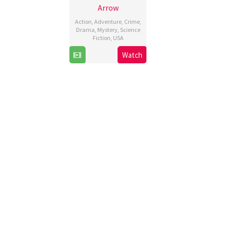
Arrow
Action
,
Adventure
,
Crime
,
Drama
,
Mystery
,
Science
Fiction
,
USA
10
Andrew
Watch
Oct
Kreisberg
,
2012
Greg
Berlanti
,
Marc
Guggenheim