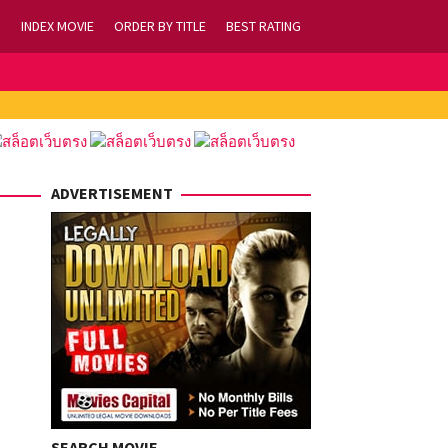
INDEX MOVIE
ORDER BY TITLE
BEST RATING
ADVERTISEMENT
SEARCH MOVIE