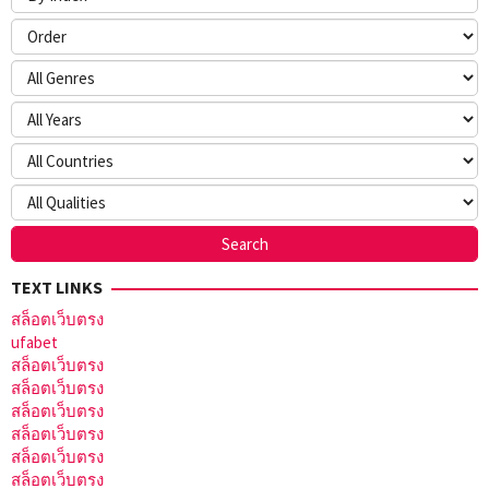
TEXT LINKS
สล็อตเว็บตรง
ufabet
สล็อตเว็บตรง
สล็อตเว็บตรง
สล็อตเว็บตรง
สล็อตเว็บตรง
สล็อตเว็บตรง
สล็อตเว็บตรง