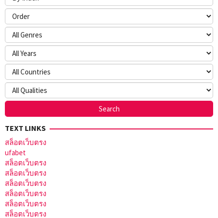
TEXT LINKS
สล็อตเว็บตรง
ufabet
สล็อตเว็บตรง
สล็อตเว็บตรง
สล็อตเว็บตรง
สล็อตเว็บตรง
สล็อตเว็บตรง
สล็อตเว็บตรง