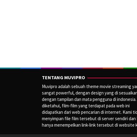
TENTANG MUVIPRO
Muvipro adalah sebuah theme movie streaming y
sangat powerful, dengan design yang di sesuaika
dengan tampilan dan mata pengguna di indonesia.
diketahui, film-film yang terdapat pada web ini
didapatkan dari web pencarian di internet. Kami ti
menyimpan file film tersebut di server sendiri dan
hanya menempelkan link-link tersebut di website 