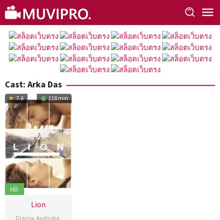
Skip
to
content
Cast:
Arka Das
7.6
118 min
HD
Lion
Drama
,
Australia
,