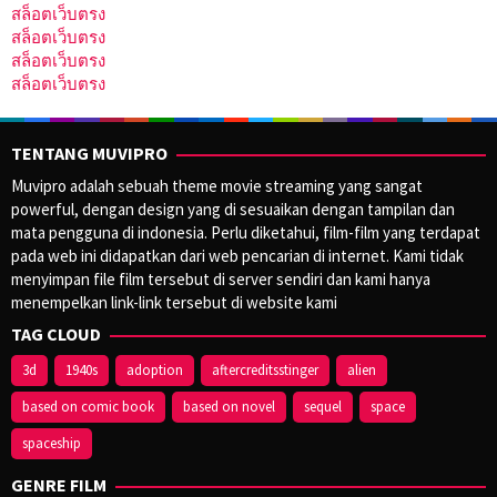
สล็อตเว็บตรง
สล็อตเว็บตรง
สล็อตเว็บตรง
สล็อตเว็บตรง
TENTANG MUVIPRO
Muvipro adalah sebuah theme movie streaming yang sangat
powerful, dengan design yang di sesuaikan dengan tampilan dan
mata pengguna di indonesia. Perlu diketahui, film-film yang terdapat
pada web ini didapatkan dari web pencarian di internet. Kami tidak
menyimpan file film tersebut di server sendiri dan kami hanya
menempelkan link-link tersebut di website kami
TAG CLOUD
3d
1940s
adoption
aftercreditsstinger
alien
based on comic book
based on novel
sequel
space
spaceship
GENRE FILM