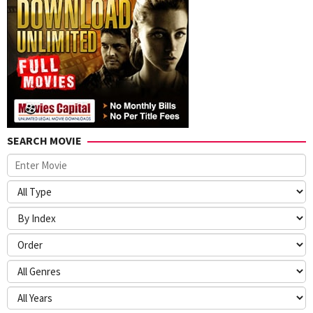
SEARCH MOVIE