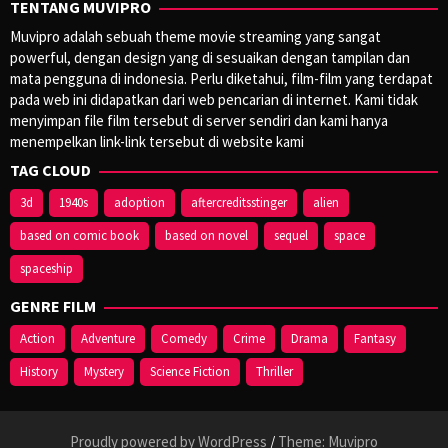
TENTANG MUVIPRO
Muvipro adalah sebuah theme movie streaming yang sangat
powerful, dengan design yang di sesuaikan dengan tampilan dan
mata pengguna di indonesia. Perlu diketahui, film-film yang terdapat
pada web ini didapatkan dari web pencarian di internet. Kami tidak
menyimpan file film tersebut di server sendiri dan kami hanya
menempelkan link-link tersebut di website kami
TAG CLOUD
3d
1940s
adoption
aftercreditsstinger
alien
based on comic book
based on novel
sequel
space
spaceship
GENRE FILM
Action
Adventure
Comedy
Crime
Drama
Fantasy
History
Mystery
Science Fiction
Thriller
Proudly powered by WordPress
/
Theme: Muvipro