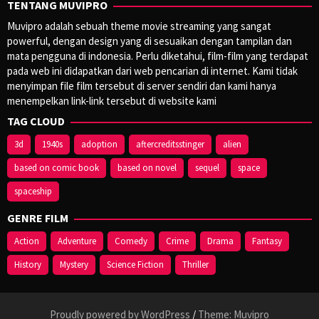
TENTANG MUVIPRO
Muvipro adalah sebuah theme movie streaming yang sangat
powerful, dengan design yang di sesuaikan dengan tampilan dan
mata pengguna di indonesia. Perlu diketahui, film-film yang terdapat
pada web ini didapatkan dari web pencarian di internet. Kami tidak
menyimpan file film tersebut di server sendiri dan kami hanya
menempelkan link-link tersebut di website kami
TAG CLOUD
3d
1940s
adoption
aftercreditsstinger
alien
based on comic book
based on novel
sequel
space
spaceship
GENRE FILM
Action
Adventure
Comedy
Crime
Drama
Fantasy
History
Mystery
Science Fiction
Thriller
Proudly powered by WordPress
/
Theme: Muvipro