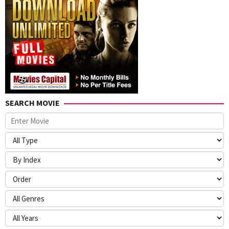
SEARCH MOVIE