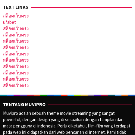
TEXT LINKS
สล็อตเว็บตรง
ufabet
สล็อตเว็บตรง
สล็อตเว็บตรง
สล็อตเว็บตรง
สล็อตเว็บตรง
สล็อตเว็บตรง
สล็อตเว็บตรง
สล็อตเว็บตรง
สล็อตเว็บตรง
สล็อตเว็บตรง
สล็อตเว็บตรง
TENTANG MUVIPRO
Muvipro adalah sebuah theme movie streaming yang sangat
powerful, dengan design yang di sesuaikan dengan tampilan dan
mata pengguna di indonesia. Perlu diketahui, film-film yang terdapat
pada web ini didapatkan dari web pencarian di internet. Kami tidak