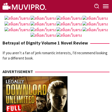
Skip
to
content
Betrayal of Dignity Volume 1 Novel Review
If you aren’t a fan of jerk romantic interests, I’d recommend looking
for a different book.
ADVERTISEMENT