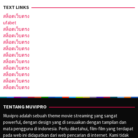
TEXT LINKS
สล็อตเว็บตรง
ufabet
สล็อตเว็บตรง
สล็อตเว็บตรง
สล็อตเว็บตรง
สล็อตเว็บตรง
สล็อตเว็บตรง
สล็อตเว็บตรง
สล็อตเว็บตรง
สล็อตเว็บตรง
สล็อตเว็บตรง
สล็อตเว็บตรง
TENTANG MUVIPRO
Muvipro adalah sebuah theme movie streaming yang sangat
powerful, dengan design yang di sesuaikan dengan tampilan dan
mata pengguna di indonesia. Perlu diketahui, film-film yang terdapat
pada web ini didapatkan dari web pencarian di internet. Kami tidak