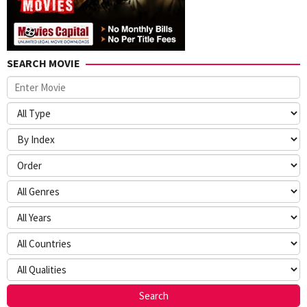
SEARCH MOVIE