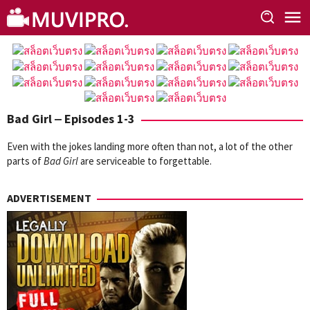
Skip
to
content
Bad Girl ‒ Episodes 1-3
Even with the jokes landing more often than not, a lot of the other
parts of
Bad Girl
are serviceable to forgettable.
ADVERTISEMENT