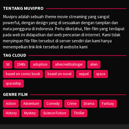
TENTANG MUVIPRO
Muvipro adalah sebuah theme movie streaming yang sangat
powerful, dengan design yang di sesuaikan dengan tampilan dan
mata pengguna di indonesia. Perlu diketahui, film-film yang terdapat
pada web ini didapatkan dari web pencarian di internet. Kami tidak
menyimpan file film tersebut di server sendiri dan kami hanya
menempelkan link-link tersebut di website kami
TAG CLOUD
3d
1940s
adoption
aftercreditsstinger
alien
based on comic book
based on novel
sequel
space
spaceship
GENRE FILM
Action
Adventure
Comedy
Crime
Drama
Fantasy
History
Mystery
Science Fiction
Thriller