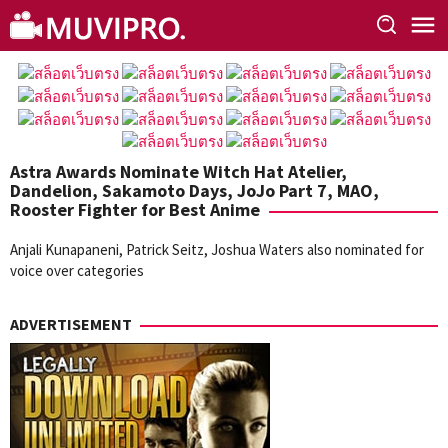
Skip
to
content
Astra Awards Nominate Witch Hat Atelier,
Dandelion, Sakamoto Days, JoJo Part 7, MAO,
Rooster Fighter for Best Anime
Anjali Kunapaneni, Patrick Seitz, Joshua Waters also nominated for
voice over categories
ADVERTISEMENT