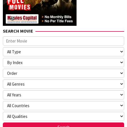
SEARCH MOVIE