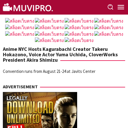
Skip
to
content
Anime NYC Hosts Kagurabachi Creator Takeru
Hokazono, Voice Actor Yuma Uchida, CloverWorks
President Akira Shimizu
Convention runs from August 21-24 at Javits Center
ADVERTISEMENT