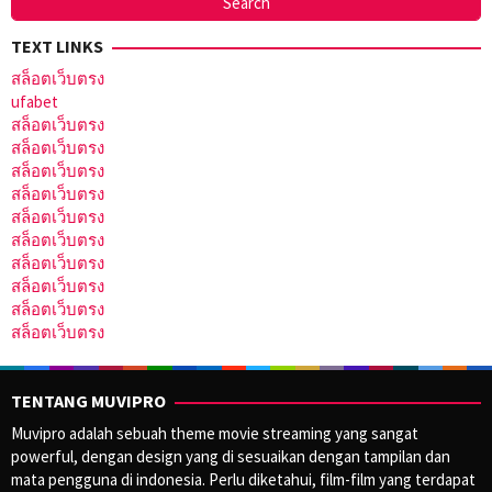
TEXT LINKS
สล็อตเว็บตรง
ufabet
สล็อตเว็บตรง
สล็อตเว็บตรง
สล็อตเว็บตรง
สล็อตเว็บตรง
สล็อตเว็บตรง
สล็อตเว็บตรง
สล็อตเว็บตรง
สล็อตเว็บตรง
สล็อตเว็บตรง
สล็อตเว็บตรง
TENTANG MUVIPRO
Muvipro adalah sebuah theme movie streaming yang sangat
powerful, dengan design yang di sesuaikan dengan tampilan dan
mata pengguna di indonesia. Perlu diketahui, film-film yang terdapat