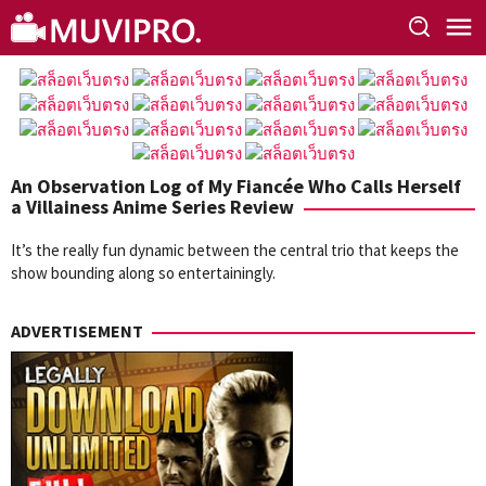
Skip
to
content
An Observation Log of My Fiancée Who Calls Herself
a Villainess Anime Series Review
It’s the really fun dynamic between the central trio that keeps the
show bounding along so entertainingly.
ADVERTISEMENT