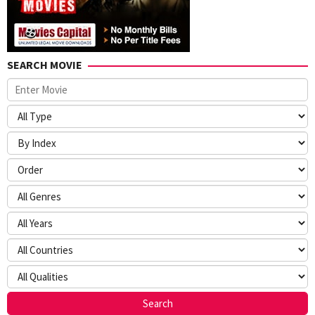
SEARCH MOVIE