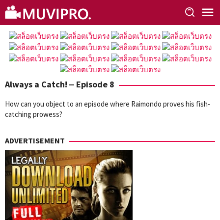
Skip
to
content
Always a Catch! ‒ Episode 8
How can you object to an episode where Raimondo proves his fish-
catching prowess?
ADVERTISEMENT