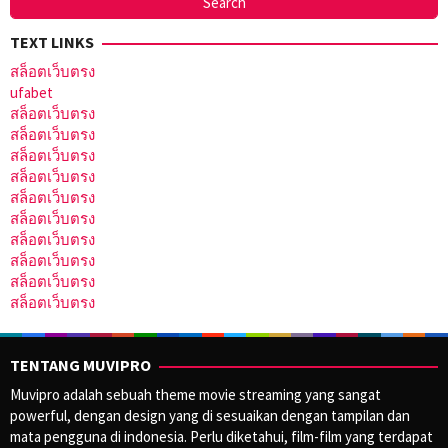
TEXT LINKS
สล็อตเว็บตรง
ufabet
สล็อตเว็บตรง
สล็อตเว็บตรง
สล็อตเว็บตรง
สล็อตเว็บตรง
สล็อตเว็บตรง
สล็อตเว็บตรง
สล็อตเว็บตรง
สล็อตเว็บตรง
สล็อตเว็บตรง
สล็อตเว็บตรง
TENTANG MUVIPRO
Muvipro adalah sebuah theme movie streaming yang sangat
powerful, dengan design yang di sesuaikan dengan tampilan dan
mata pengguna di indonesia. Perlu diketahui, film-film yang terdapat