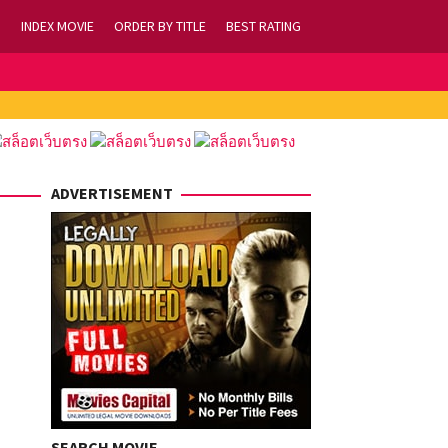
INDEX MOVIE
ORDER BY TITLE
BEST RATING
ADVERTISEMENT
SEARCH MOVIE