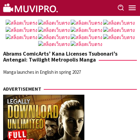
Skip
to
content
Abrams ComicArts’ Kana Licenses Tsubonari’s
Antengai: Twilight Metropolis Manga
Manga launches in English in spring 2027
ADVERTISEMENT