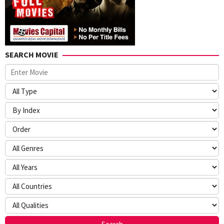
SEARCH MOVIE