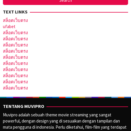
TEXT LINKS
สล็อตเว็บตรง
ufabet
สล็อตเว็บตรง
สล็อตเว็บตรง
สล็อตเว็บตรง
สล็อตเว็บตรง
สล็อตเว็บตรง
สล็อตเว็บตรง
สล็อตเว็บตรง
สล็อตเว็บตรง
สล็อตเว็บตรง
สล็อตเว็บตรง
TENTANG MUVIPRO
Muvipro adalah sebuah theme movie streaming yang sangat
powerful, dengan design yang di sesuaikan dengan tampilan dan
mata pengguna di indonesia. Perlu diketahui, film-film yang terdapat