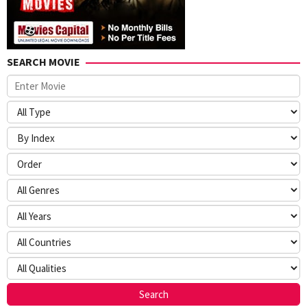
SEARCH MOVIE