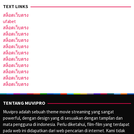
TEXT LINKS
สล็อตเว็บตรง
ufabet
สล็อตเว็บตรง
สล็อตเว็บตรง
สล็อตเว็บตรง
สล็อตเว็บตรง
สล็อตเว็บตรง
สล็อตเว็บตรง
สล็อตเว็บตรง
สล็อตเว็บตรง
สล็อตเว็บตรง
สล็อตเว็บตรง
TENTANG MUVIPRO
Muvipro adalah sebuah theme movie streaming yang sangat
powerful, dengan design yang di sesuaikan dengan tampilan dan
mata pengguna di indonesia. Perlu diketahui, film-film yang terdapat
pada web ini didapatkan dari web pencarian di internet. Kami tidak