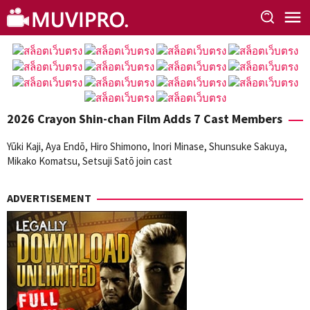
Skip
to
content
2026 Crayon Shin-chan Film Adds 7 Cast Members
Yūki Kaji, Aya Endō, Hiro Shimono, Inori Minase, Shunsuke Sakuya,
Mikako Komatsu, Setsuji Satō join cast
ADVERTISEMENT