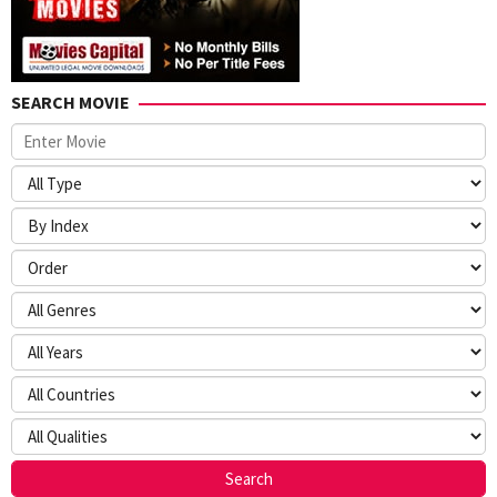
SEARCH MOVIE