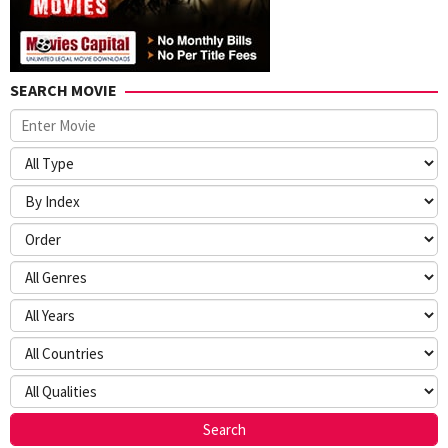
SEARCH MOVIE